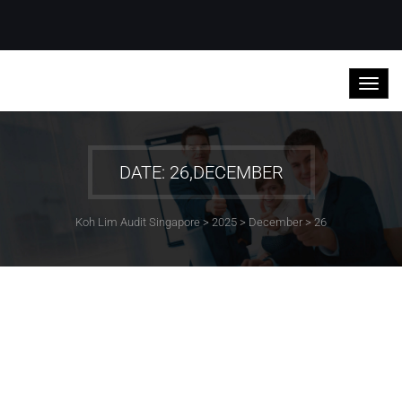
DATE: 26,DECEMBER
Koh Lim Audit Singapore
>
2025
>
December
>
26