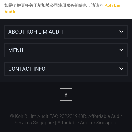
如需了解更多关于新加坡公司注册服务的信息，请访问
Koh Lim
Audit
.
ABOUT KOH LIM AUDIT
MENU
CONTACT INFO
© Koh & Lim Audit PAC 202231948R. Affordable Audit
Services Singapore | Affordable Auditor Singapore